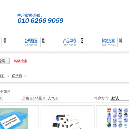
高级搜索
套件
»
亿学通
»
个商品
价格
销量
人气
排序方式: